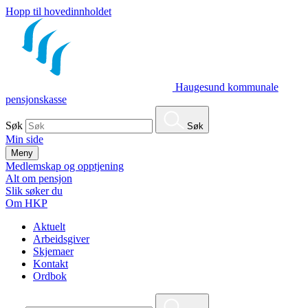
Hopp til hovedinnholdet
Haugesund kommunale
pensjonskasse
Søk
Søk
Min side
Meny
Medlemskap og opptjening
Alt om pensjon
Slik søker du
Om HKP
Aktuelt
Arbeidsgiver
Skjemaer
Kontakt
Ordbok