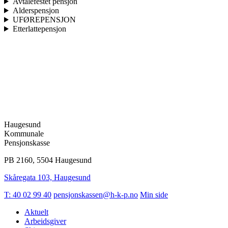
Avtalefestet pensjon
Alderspensjon
UFØREPENSJON
Etterlattepensjon
Haugesund
Kommunale
Pensjonskasse
PB 2160, 5504 Haugesund
Skåregata 103, Haugesund
T: 40 02 99 40
pensjonskassen@h-k-p.no
Min side
Aktuelt
Arbeidsgiver