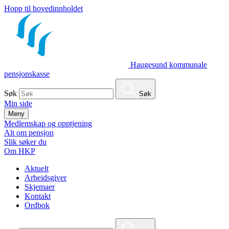
Hopp til hovedinnholdet
Haugesund kommunale
pensjonskasse
Søk
Søk
Min side
Meny
Medlemskap og opptjening
Alt om pensjon
Slik søker du
Om HKP
Aktuelt
Arbeidsgiver
Skjemaer
Kontakt
Ordbok