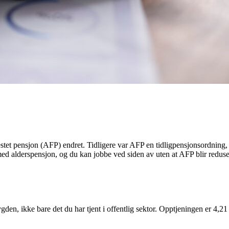
festet pensjon (AFP) endret. Tidligere var AFP en tidligpensjonsordning, 
med alderspensjon, og du kan jobbe ved siden av uten at AFP blir redus
gden, ikke bare det du har tjent i offentlig sektor. Opptjeningen er 4,2