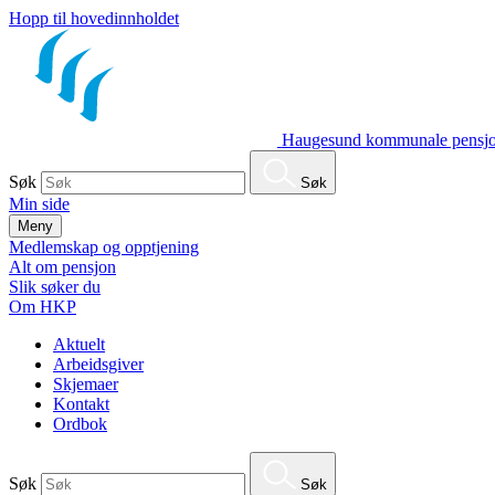
Hopp til hovedinnholdet
Haugesund kommunale pensjo
Søk
Søk
Min side
Meny
Medlemskap og opptjening
Alt om pensjon
Slik søker du
Om HKP
Aktuelt
Arbeidsgiver
Skjemaer
Kontakt
Ordbok
Søk
Søk