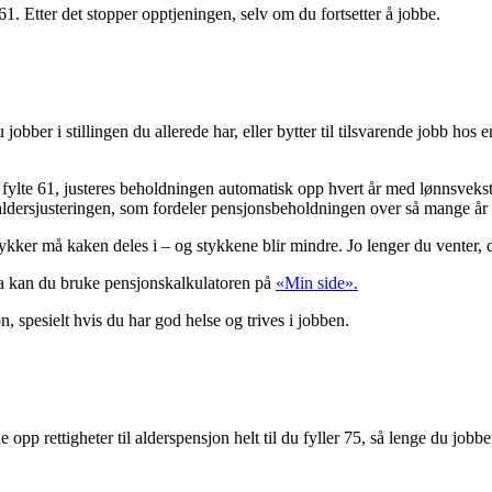
 61. Etter det stopper opptjeningen, selv om du fortsetter å jobbe.
obber i stillingen du allerede har, eller bytter til tilsvarende jobb ho
 fylte 61, justeres beholdningen automatisk opp hvert år med lønnsveks
aldersjusteringen, som fordeler pensjonsbeholdningen over så mange år so
ykker må kaken deles i – og stykkene blir mindre. Jo lenger du venter, d
Da kan du bruke pensjonskalkulatoren på
«Min side».
n, spesielt hvis du har god helse og trives i jobben.
 opp rettigheter til alderspensjon helt til du fyller 75, så lenge du jobbe