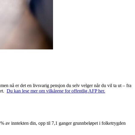
men nå er det en livsvarig pensjon du selv velger når du vil ta ut – fra
ert.
Du kan lese mer om vilkårene for offentlig AFP her.
1 % av inntekten din, opp til 7,1 ganger grunnbeløpet i folketrygden