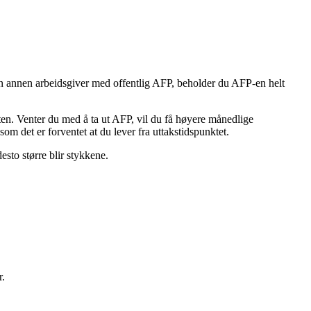
s en annen arbeidsgiver med offentlig AFP, beholder du AFP-en helt
ten. Venter du med å ta ut AFP, vil du få høyere månedlige
m det er forventet at du lever fra uttakstidspunktet.
esto større blir stykkene.
r.