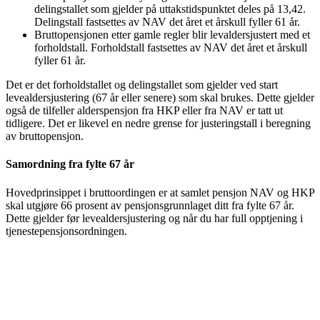
delingstallet som gjelder på uttakstidspunktet deles på 13,42.
Delingstall fastsettes av NAV det året et årskull fyller 61 år.
Bruttopensjonen etter gamle regler blir levaldersjustert med et
forholdstall. Forholdstall fastsettes av NAV det året et årskull
fyller 61 år.
Det er det forholdstallet og delingstallet som gjelder ved start
levealdersjustering (67 år eller senere) som skal brukes. Dette gjelder
også de tilfeller alderspensjon fra HKP eller fra NAV er tatt ut
tidligere. Det er likevel en nedre grense for justeringstall i beregning
av bruttopensjon.
Samordning fra fylte 67 år
Hovedprinsippet i bruttoordingen er at samlet pensjon NAV og HKP
skal utgjøre 66 prosent av pensjonsgrunnlaget ditt fra fylte 67 år.
Dette gjelder før levealdersjustering og når du har full opptjening i
tjenestepensjonsordningen.