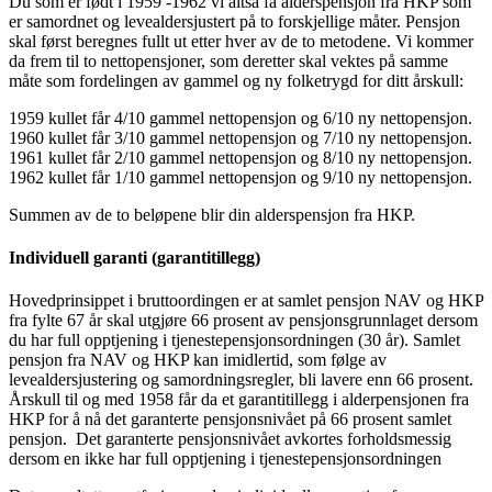
Du som er født i 1959 -1962 vi altså få alderspensjon fra HKP som
er samordnet og levealdersjustert på to forskjellige måter. Pensjon
skal først beregnes fullt ut etter hver av de to metodene. Vi kommer
da frem til to nettopensjoner, som deretter skal vektes på samme
måte som fordelingen av gammel og ny folketrygd for ditt årskull:
1959 kullet får 4/10 gammel nettopensjon og 6/10 ny nettopensjon.
1960 kullet får 3/10 gammel nettopensjon og 7/10 ny nettopensjon.
1961 kullet får 2/10 gammel nettopensjon og 8/10 ny nettopensjon.
1962 kullet får 1/10 gammel nettopensjon og 9/10 ny nettopensjon.
Summen av de to beløpene blir din alderspensjon fra HKP.
Individuell garanti (garantitillegg)
Hovedprinsippet i bruttoordingen er at samlet pensjon NAV og HKP
fra fylte 67 år skal utgjøre 66 prosent av pensjonsgrunnlaget dersom
du har full opptjening i tjenestepensjonsordningen (30 år). Samlet
pensjon fra NAV og HKP kan imidlertid, som følge av
levealdersjustering og samordningsregler, bli lavere enn 66 prosent.
Årskull til og med 1958 får da et garantitillegg i alderpensjonen fra
HKP for å nå det garanterte pensjonsnivået på 66 prosent samlet
pensjon. Det garanterte pensjonsnivået avkortes forholdsmessig
dersom en ikke har full opptjening i tjenestepensjonsordningen