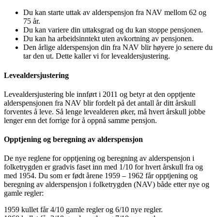
Du kan starte uttak av alderspensjon fra NAV mellom 62 og
75 år.
Du kan variere din uttaksgrad og du kan stoppe pensjonen.
Du kan ha arbeidsinntekt uten avkortning av pensjonen.
Den årlige alderspensjon din fra NAV blir høyere jo senere du
tar den ut. Dette kaller vi for levealdersjustering.
Levealdersjustering
Levealdersjustering ble innført i 2011 og betyr at den opptjente
alderspensjonen fra NAV blir fordelt på det antall år ditt årskull
forventes å leve. Så lenge levealderen øker, må hvert årskull jobbe
lenger enn det forrige for å oppnå samme pensjon.
Opptjening og beregning av alderspensjon
De nye reglene for opptjening og beregning av alderspensjon i
folketrygden er gradvis faset inn med 1/10 for hvert årskull fra og
med 1954. Du som er født årene 1959 – 1962 får opptjening og
beregning av alderspensjon i folketrygden (NAV) både etter nye og
gamle regler:
1959 kullet får 4/10 gamle regler og 6/10 nye regler.