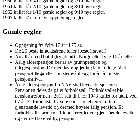
1960 kullet får 3/10 gamle regler og 7/10 nye regler.
1961 kullet får 2/10 gamle regler og 8/10 nye regler.
1962 kullet får 1/10 gamle regler og 9/10 nye regler.
1963 kullet får kun nye opptjeningsregler.
Gamle regler
Opptjening fra fylte 17 år til 75 år.
De 20 beste inntektsårene teller (besteårsregel).
Antall år med botid (trygdetid) i Norge etter fylte 16 år teller.
Årlig alderspensjon består av grunnpensjon og
tilleggspensjon. De med lav opptjening kan i tillegg få et
pensjonstillegg eller minstenivåtillegg for å nå minste
pensjonsnivå.
Årlig alderspensjon fra NAV skal levealdersjusteres.
Pensjonen deles da på et forholdstall. Forholdstallet ble i
pensjonsreformen i 2011 satt til 1 for 1943 kullet for uttak ved
67 år. Et forholdstall lavere enn 1 innebærer kortere
gjenstående levetid og dermed høyere årlig pensjon. Et
forholdstall større enn 1 innebærer lenger gjenstående levetid
og dermed lavereårlig pensjon.