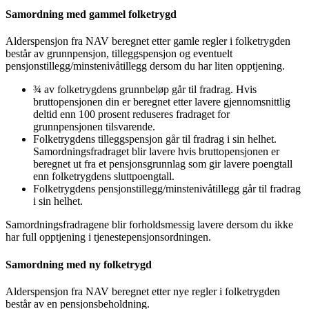
Samordning med gammel folketrygd
Alderspensjon fra NAV beregnet etter gamle regler i folketrygden
består av grunnpensjon, tilleggspensjon og eventuelt
pensjonstillegg/minstenivåtillegg dersom du har liten opptjening.
¾ av folketrygdens grunnbeløp går til fradrag. Hvis
bruttopensjonen din er beregnet etter lavere gjennomsnittlig
deltid enn 100 prosent reduseres fradraget for
grunnpensjonen tilsvarende.
Folketrygdens tilleggspensjon går til fradrag i sin helhet.
Samordningsfradraget blir lavere hvis bruttopensjonen er
beregnet ut fra et pensjonsgrunnlag som gir lavere poengtall
enn folketrygdens sluttpoengtall.
Folketrygdens pensjonstillegg/minstenivåtillegg går til fradrag
i sin helhet.
Samordningsfradragene blir forholdsmessig lavere dersom du ikke
har full opptjening i tjenestepensjonsordningen.
Samordning med ny folketrygd
Alderspensjon fra NAV beregnet etter nye regler i folketrygden
består av en pensjonsbeholdning.