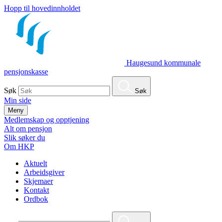
Hopp til hovedinnholdet
Haugesund kommunale
pensjonskasse
Søk
Søk
Min side
Meny
Medlemskap og opptjening
Alt om pensjon
Slik søker du
Om HKP
Aktuelt
Arbeidsgiver
Skjemaer
Kontakt
Ordbok