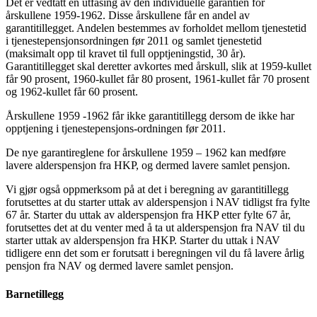
Det er vedtatt en utfasing av den individuelle garantien for
årskullene 1959-1962. Disse årskullene får en andel av
garantitillegget. Andelen bestemmes av forholdet mellom tjenestetid
i tjenestepensjonsordningen før 2011 og samlet tjenestetid
(maksimalt opp til kravet til full opptjeningstid, 30 år).
Garantitillegget skal deretter avkortes med årskull, slik at 1959-kullet
får 90 prosent, 1960-kullet får 80 prosent, 1961-kullet får 70 prosent
og 1962-kullet får 60 prosent.
Årskullene 1959 -1962 får ikke garantitillegg dersom de ikke har
opptjening i tjenestepensjons-ordningen før 2011.
De nye garantireglene for årskullene 1959 – 1962 kan medføre
lavere alderspensjon fra HKP, og dermed lavere samlet pensjon.
Vi gjør også oppmerksom på at det i beregning av garantitillegg
forutsettes at du starter uttak av alderspensjon i NAV tidligst fra fylte
67 år. Starter du uttak av alderspensjon fra HKP etter fylte 67 år,
forutsettes det at du venter med å ta ut alderspensjon fra NAV til du
starter uttak av alderspensjon fra HKP. Starter du uttak i NAV
tidligere enn det som er forutsatt i beregningen vil du få lavere årlig
pensjon fra NAV og dermed lavere samlet pensjon.
Barnetillegg