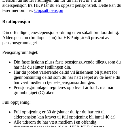
Dersom du slutter i stilingen din før du har rett til å ta ut
alderspensjon fra HKP får du en oppsatt pensjonsrett. Dette kan du
leser mer om her:
Oppsatt pensjon
Bruttopensjon
Din offentlige tjenestepensjonsordning er en såkalt bruttoordning.
Alderspensjon (bruttopensjon) fra HKP utgjør 66 prosent av
pensjonsgrunnlaget.
Pensjonsgrunnlaget:
Din faste årslønn pluss faste pensjonsgivende tillegg som du
har når du slutter i stillingen din.
Har du jobbet varierende deltid vil årslønnen bli justert for
gjennomsnittlig deltid som du har hatt i løpet av de årene du
har vært medlem i tjenestepensjonsordningen.
Pensjonsgrunnlaget reguleres opp hvert år fra 1. mai når
grunnbeløpet (G) øker.
Full opptjening:
Full opptjening er 30 år (slutter du før du har rett til
alderpensjon kan kravet til full opptjening bli inntil 40 år).
Alle tidsrom du har vært medlem i en offentlig