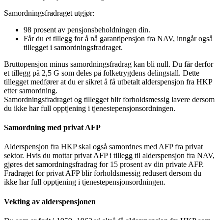
Samordningsfradraget utgjør:
98 prosent av pensjonsbeholdningen din.
Får du et tillegg for å nå garantipensjon fra NAV, inngår også
tillegget i samordningsfradraget.
Bruttopensjon minus samordningsfradrag kan bli null. Du får derfor
et tillegg på 2,5 G som deles på folketrygdens delingstall. Dette
tillegget medfører at du er sikret å få utbetalt alderspensjon fra HKP
etter samordning.
Samordningsfradraget og tillegget blir forholdsmessig lavere dersom
du ikke har full opptjening i tjenestepensjonsordningen.
Samordning med privat AFP
Alderspensjon fra HKP skal også samordnes med AFP fra privat
sektor. Hvis du mottar privat AFP i tillegg til alderspensjon fra NAV,
gjøres det samordningsfradrag for 15 prosent av din private AFP.
Fradraget for privat AFP blir forholdsmessig redusert dersom du
ikke har full opptjening i tjenestepensjonsordningen.
Vekting av alderspensjonen