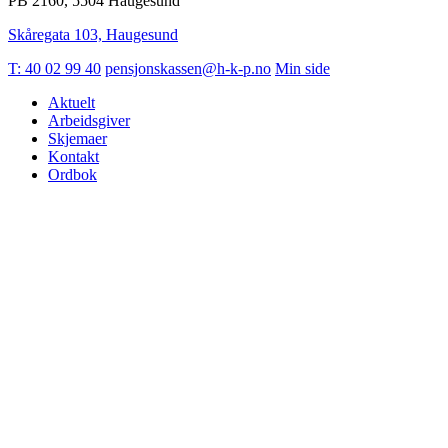
PB 2160, 5504 Haugesund
Skåregata 103, Haugesund
T: 40 02 99 40
pensjonskassen@h-k-p.no
Min side
Aktuelt
Arbeidsgiver
Skjemaer
Kontakt
Ordbok