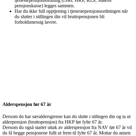
tjenestepensjonsordning (f.eks. HKP, KLP, Statens
pensjonskasse) legges sammen.
Har du ikke full opptjening i tjenestepensjonsordningen når
du slutter i stillingen din vil bruttopensjonen bli
forholdsmessig lavere.
Alderspensjon før 67 år
Dersom du har særaldersgrense kan du slutte i stilingen din og ta ut
alderpensjon (bruttopensjon) fra HKP før fylte 67 år.
Dersom du også starter uttak av alderspensjon fra NAV før 67 år vil
du få begge pensjonene fullt ut frem til fylte 67 år. Mottar du annen