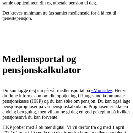
samle opptjeningen din og utbetale pensjon til deg.
Det kreves minimum tre års samlet medlemstid for å få rett til
tjenestepensjon.
Medlemsportal og
pensjonskalkulator
Du kan logge deg inn på vår medlemsportal på
«Min side»
. Her vil
du finne informasjon om din opptjening i Haugesund kommunale
pensjonskasse (HKP) og du kan søke om pensjon. Du kan også lage
pensjonsprognoser på vår pensjonskalkulator. Prognosen er ikke en
endelig beregning, men vil kunne gi deg en god pekepinn på hvilket
pensjonsnivå du kan forvente.
HKP jobber med å bli mer digital. Vi vil derfor fra og med 1 april
2022 gå over til å sende deg elektroniske brev i medlemsportalen i