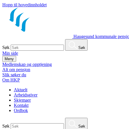
Hopp til hovedinnholdet
Haugesund kommunale pensjo
Søk
Søk
Min side
Meny
Medlemskap og opptjening
Alt om pensjon
Slik søker du
Om HKP
Aktuelt
Arbeidsgiver
Skjemaer
Kontakt
Ordbok
Søk
Søk