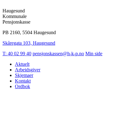
Haugesund
Kommunale
Pensjonskasse
PB 2160, 5504 Haugesund
Skåregata 103, Haugesund
T: 40 02 99 40
pensjonskassen@h-k-p.no
Min side
Aktuelt
Arbeidsgiver
Skjemaer
Kontakt
Ordbok